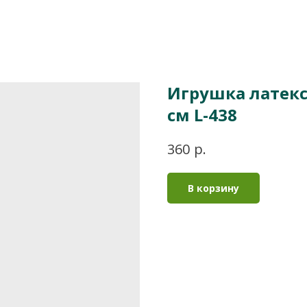
Игрушка латекс 
см L-438
р.
360
В корзину