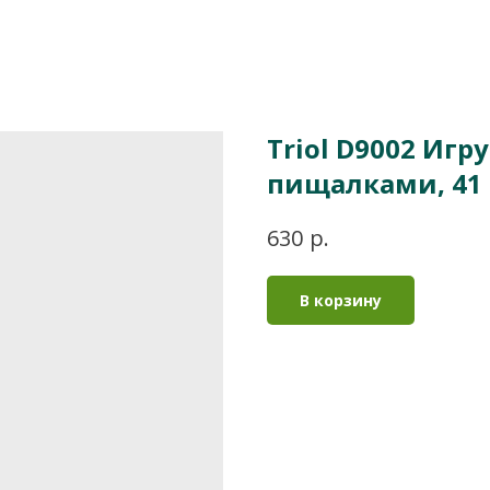
Triol D9002 Игр
пищалками, 41
р.
630
В корзину