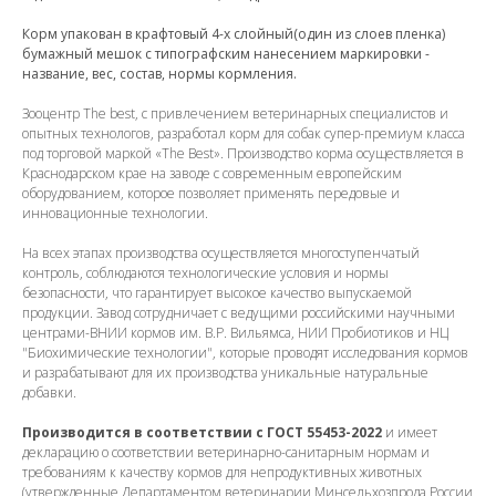
Корм упакован в крафтовый 4-х слойный(один из слоев пленка)
бумажный мешок с типографским нанесением маркировки -
название, вес, состав, нормы кормления.
Зооцентр The best, с привлечением ветеринарных специалистов и
опытных технологов, разработал корм для собак супер-премиум класса
под торговой маркой «The Best». Производство корма осуществляется в
Краснодарском крае на заводе с современным европейским
оборудованием, которое позволяет применять передовые и
инновационные технологии.
На всех этапах производства осуществляется многоступенчатый
контроль, соблюдаются технологические условия и нормы
безопасности, что гарантирует высокое качество выпускаемой
продукции. Завод сотрудничает с ведущими российскими научными
центрами-ВНИИ кормов им. В.Р. Вильямса, НИИ Пробиотиков и НЦ
"Биохимические технологии", которые проводят исследования кормов
и разрабатывают для их производства уникальные натуральные
добавки.
Производится в соответствии с ГОСТ 55453-2022
и имеет
декларацию о соответствии ветеринарно-санитарным нормам и
требованиям к качеству кормов для непродуктивных животных
(утвержденные Департаментом ветеринарии Минсельхозпрода России