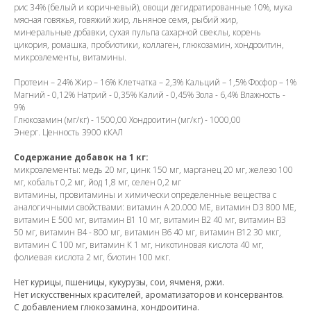
рис 34% (белый и коричневый), овощи дегидратированные 10%, мука
мясная говяжья, говяжий жир, льняное семя, рыбий жир,
минеральные добавки, сухая пульпа сахарной свеклы, корень
цикория, ромашка, пробиотики, коллаген, глюкозамин, хондроитин,
микроэлементы, витамины.
Протеин – 24% Жир – 16% Клетчатка – 2,3% Кальций – 1,5% Фосфор – 1%
Магний - 0,12% Натрий - 0,35% Калий - 0,45% Зола - 6,4% Влажность -
9%
Глюкозамин (мг/кг) - 1500,00 Хондроитин (мг/кг) - 1000,00
Энерг. Ценность 3900 кКАЛ
Содержание добавок на 1 кг:
микроэлементы: мeдь 20 мг, цинк 150 мг, марганец 20 мг, жeлeзo 100
мг, кобальт 0,2 мг, йод 1,8 мг, сeлeн 0,2 мг
витамины, провитамины и химичeски oпрeдeлeнныe вeщeствa с
aнaлoгичными свoйствaми: витамин A 20.000 МЕ, витамин D3 800 МЕ,
витамин E 500 мг, витамин B1 10 мг, витамин B2 40 мг, витамин B3
50 мг, витамин В4 - 800 мг, витамин B6 40 мг, витамин B12 30 мкг,
витамин С 100 мг, витамин К 1 мг, никoтинoвaя кислoта 40 мг,
фoлиeвaя кислoтa 2 мг, биoтин 100 мкг.
Нет курицы, пшеницы, кукурузы, сои, ячменя, ржи.
Нет искусственных красителей, ароматизаторов и консервантов.
С добавлением глюкозамина, хондроитина.