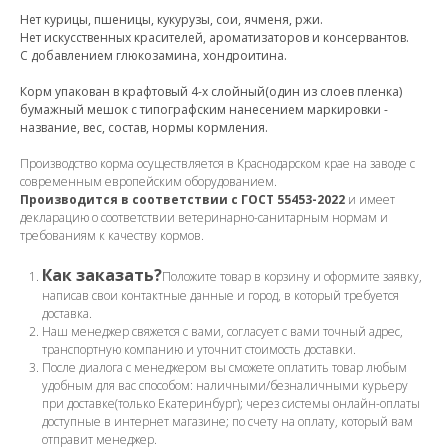
Нет курицы, пшеницы, кукурузы, сои, ячменя, ржи.
Нет искусственных красителей, ароматизаторов и консервантов.
С добавлением глюкозамина, хондроитина.
Корм упакован в крафтовый 4-х слойный(один из слоев пленка)
бумажный мешок с типографским нанесением маркировки -
название, вес, состав, нормы кормления.
Производство корма осуществляется в Краснодарском крае на заводе с
современным европейским оборудованием.
Производится в соответствии с ГОСТ 55453-2022
и имеет
декларацию о соответствии ветеринарно-санитарным нормам и
требованиям к качеству кормов.
Как заказать?
Положите товар в корзину и оформите заявку,
написав свои контактные данные и город, в который требуется
доставка.
Наш менеджер свяжется с вами, согласует с вами точный адрес,
транспортную компанию и уточнит стоимость доставки.
После диалога с менеджером вы сможете оплатить товар любым
удобным для вас способом: наличными/безналичными курьеру
при доставке(только Екатеринбург); через системы онлайн-оплаты
доступные в интернет магазине; по счету на оплату, который вам
отправит менеджер.