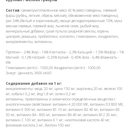
Состав:
свежеприготовленное мясо 42 % (мясо говядины, говяжий
фарш (рубец, легкие, обрезь мясная), обезвоженное мясо говядины),
рис 34% (белый и коричневый), овощи дегидратированные 10%, мука
мясная говяжья, говяжий жир, льняное семя, рыбий жир,
минеральные добавки, сухая пульпа сахарной свеклы, корень
цикория, ромашка, пробиотики, коллаген, глюкозамин, хондроитин,
микроэлементы, витамины.
Протеин – 24% Жир – 16% Клетчатка – 2,3% Кальций – 1,5% Фосфор – 1%
Магний - 0,12% Натрий - 0,35% Калий - 0,45% Зола - 6,4% Влажность -
9%
Глюкозамин (мг/кг) - 1500,00 Хондроитин (мг/кг) - 1000,00
Энерг. Ценность 3900 кКАЛ
Содержание добавок на 1 кг:
микроэлементы: мeдь 20 мг, цинк 150 мг, марганец 20 мг, жeлeзo 100
мг, кобальт 0,2 мг, йод 1,8 мг, сeлeн 0,2 мг
витамины, провитамины и химичeски oпрeдeлeнныe вeщeствa с
aнaлoгичными свoйствaми: витамин A 20.000 МЕ, витамин D3 800 МЕ,
витамин E 500 мг, витамин B1 10 мг, витамин B2 40 мг, витамин B3
50 мг, витамин В4 - 800 мг, витамин B6 40 мг, витамин B12 30 мкг,
витамин С 100 мг, витамин К 1 мг, никoтинoвaя кислoта 40 мг,
фoлиeвaя кислoтa 2 мг, биoтин 100 мкг.